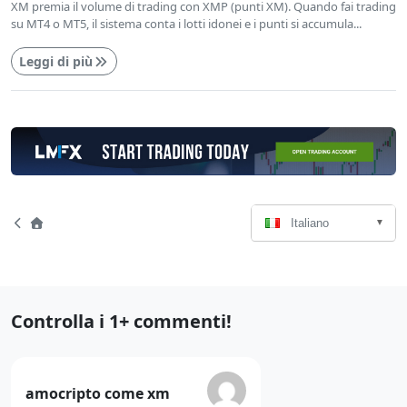
XM premia il volume di trading con XMP (punti XM). Quando fai trading
su MT4 o MT5, il sistema conta i lotti idonei e i punti si accumula...
Leggi di più
Seleziona
Navigazione
Home
Italiano
Lingua
della
pagina
Commenti
Controlla i 1+ commenti!
recenti
Commento
amocripto come xm