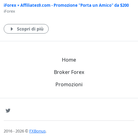
iForex × Affiliates9.com - Promozione "Porta un Amico" da $200
iForex
Scopri di più
Home
Broker Forex
Promozioni
SNS
Twitter
2016 - 2026 ©
FXBonus
.