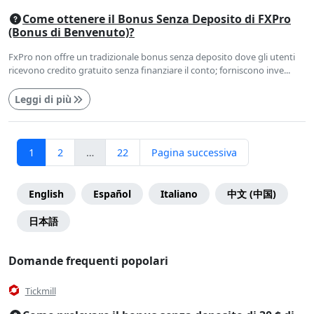
Come ottenere il Bonus Senza Deposito di FXPro
(Bonus di Benvenuto)?
FxPro non offre un tradizionale bonus senza deposito dove gli utenti
ricevono credito gratuito senza finanziare il conto; forniscono inve...
Leggi di più
Posts
Pagina
Pagina
Pagina
1
2
…
22
Pagina successiva
pagination
Menu
Categorie
English
Español
Italiano
中文 (中国)
di
日本語
pagina
Domande frequenti popolari
Tickmill