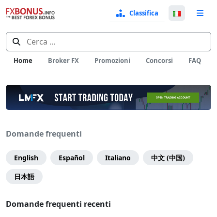
Classifica
Selezio
a
Lingua
Ricerca
per:
Home
Broker FX
Promozioni
Concorsi
FAQ
Domande frequenti
Menu
Categorie
English
Español
Italiano
中文 (中国)
di
日本語
pagina
Domande frequenti recenti