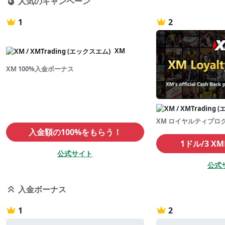
人気のキャンペーン
1
2
XM
XM 100%入金ボーナス
XM ロイヤルティプログラ
入金額の100%をもらう！
1ドル/3 X
公式サイト
公式
入金ボーナス
1
2