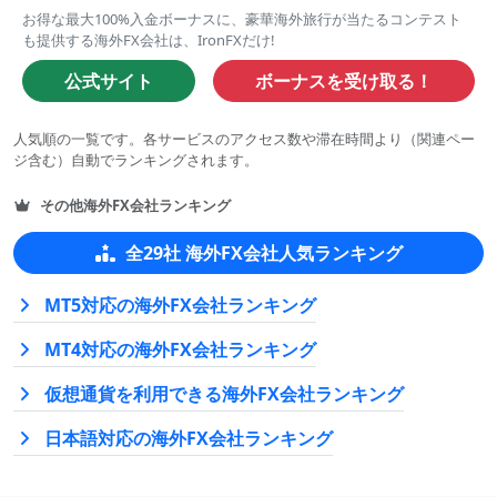
件
お得な最大100%入金ボーナスに、豪華海外旅行が当たるコンテスト
の
も提供する海外FX会社は、IronFXだけ!
評
公式サイト
ボーナスを受け取る！
価
に
人気順の一覧です。各サービスのアクセス数や滞在時間より（関連ペー
基
ジ含む）自動でランキングされます。
づ
く
その他海外FX会社ランキング
2.5
の
全29社 海外FX会社人気ランキング
評
価
MT5対応の海外FX会社ランキング
MT4対応の海外FX会社ランキング
仮想通貨を利用できる海外FX会社ランキング
日本語対応の海外FX会社ランキング