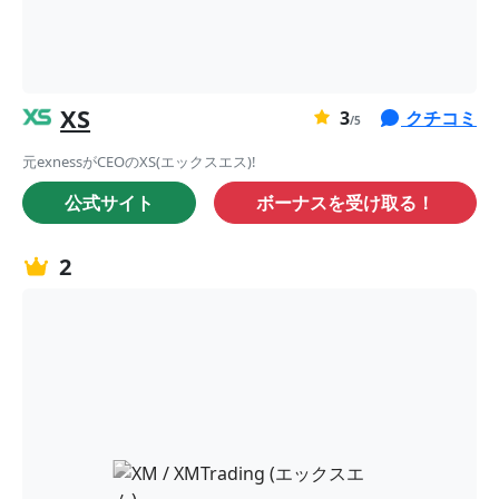
XS
0
3
クチコミ
ま
/5
だ
元exnessがCEOのXS(エックスエス)!
評
公式サイト
ボーナスを受け取る！
価
が
あ
2
り
ま
せ
ん。