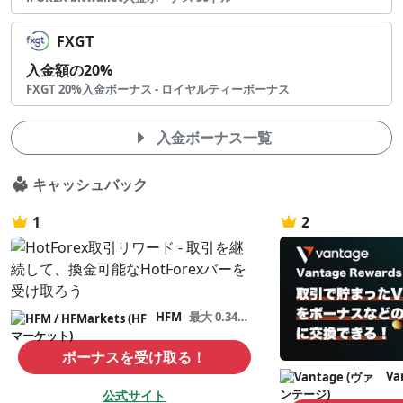
FXGT
入金額の20%
FXGT 20%入金ボーナス - ロイヤルティーボーナス
入金ボーナス一覧
キャッシュバック
1
2
HFM
最大 0.34ドル/lot
ボーナスを受け取る！
Va
公式サイト