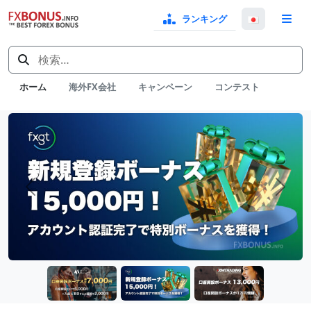
ランキング
言
語
検
選
索:
択
ホーム
海外FX会社
キャンペーン
コンテスト
お
ス
ス
メ
前へ
次へ
の
コ
ン
テ
ン
ツ