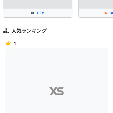
HFM
O
人気ランキング
1