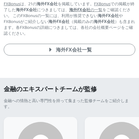
FXBonus
は、21の
海外FX会社
を掲載しています。
FXBonus
での掲載が終
了した
海外FX会社
につきましては、
海外FX会社
の一覧
をご確認くださ
い。 このFXBonusの一覧には、
利用が推奨できない
海外FX会社
や
FXBonusが
ご紹介しない
海外FX会社
（掲載のみの
海外FX会社
）
も含まれ
ます。各FXBonusの詳細につきましては、各社の会社概要ページをご確
認ください。
海外FX会社一覧
金融のエキスパートチームが監修
金融への情熱と高い専門性を持って集まった監修チームをご紹介しま
す。