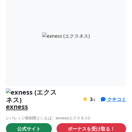
0
3
クチコミ
ま
/5
exness
だ
評
レバレッジ無制限といえば、exness(エクスネス)!
価
公式サイト
ボーナスを受け取る！
が