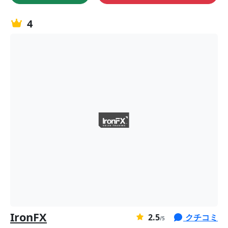
あ
り
4
ま
せ
ん。
IronFX
2
2.5
クチコミ
2
/5