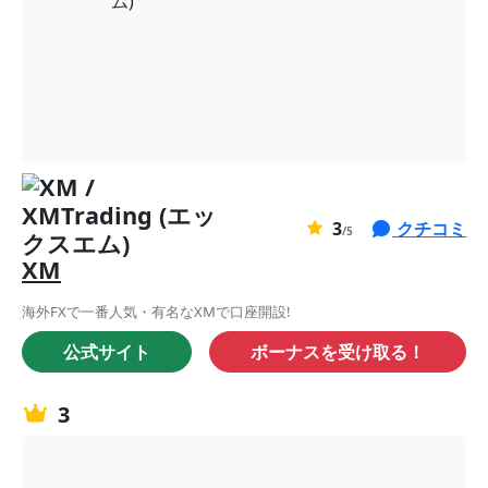
0
3
クチコミ
ま
/5
だ
XM
評
価
海外FXで一番人気・有名なXMで口座開設!
が
公式サイト
ボーナスを受け取る！
あ
り
3
ま
せ
ん。