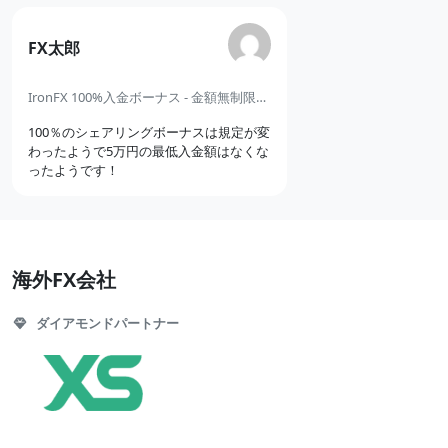
の
の
FX太郎
コ
コ
メ
メ
IronFX 100%入金ボーナス - 金額無制限のシェアリングボーナス
ン
ン
100％のシェアリングボーナスは規定が変
ト
ト
わったようで5万円の最低入金額はなくな
ったようです！
海外FX会社
ダイアモンドパートナー