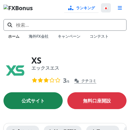
ランキング
言
語
検
選
索:
択
ホーム
海外FX会社
キャンペーン
コンテスト
XS
エックスエス
クチコミ
0
3
クチコミ
/5
まだ評価がありません。
公式サイト
無料口座開設
XS