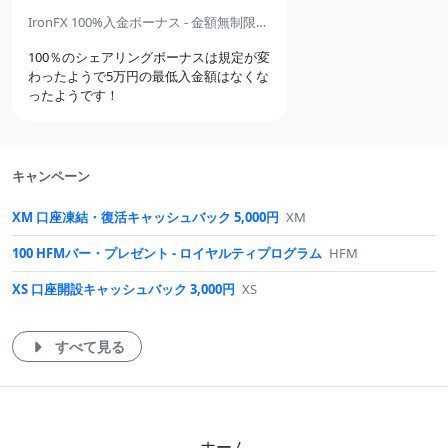
シ
メ
メ
IronFX 100%入金ボーナス - 金額無制限のシェアリングボーナス
ョ
ン
ン
ン
100％のシェアリングボーナスは規定が変
ト
ト
わったようで5万円の最低入金額はなくな
ったようです！
キャンペーン
XM 口座凍結・復活キャッシュバック 5,000円
XM
100 HFMバー・プレゼント - ロイヤルティプログラム
HFM
XS 口座開設キャッシュバック 3,000円
XS
すべて見る
ホーム