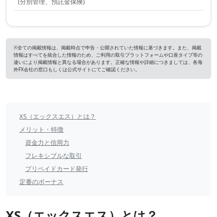
(分別管理、預託金保険)
※全ての掲載情報は、掲載時点で申告・公開されていた情報に基づきます。また、掲載
情報はすべてを統合した情報のため、ご利用の取引プラットフォームや口座タイプ等の
違いにより掲載情報と異なる場合があります。正確な情報や詳細につきましては、各海
外FX会社の窓口もしくは公式サイトにてご確認ください。
XS
XS（エックスエス）とは？
目
メリット・特徴
次
資金力と信用力
フレキシブルな取引
プリペイドカード発行
定番のボーナス
XS（エックスエス）とは？