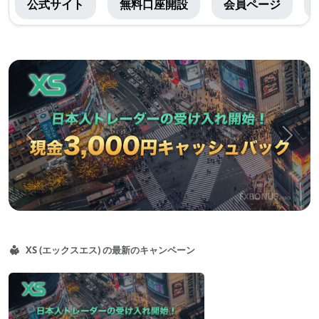
公式サイト
無料口座開設
会員ページ
(エ
ッ
ク
お
ス
ス
エ
ス
ス)
メ
前
次
メ
の
へ
へ
ニ
コ
ュ
ン
ー
テ
ン
XS (エックスエス)
の最新のキャンペーン
ツ