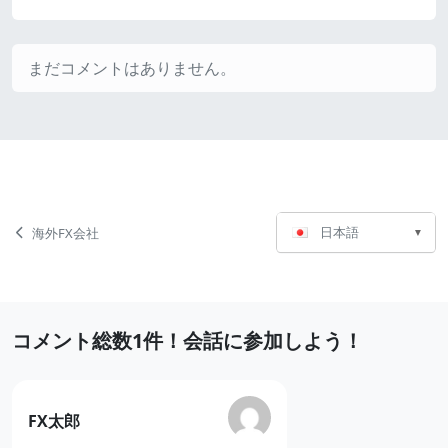
まだコメントはありません。
言
ペ
海外FX会社
日本語
語
ー
選
ジ
択
ナ
最
コメント総数1件！会話に参加しよう！
ビ
近
ゲ
の
ー
の
FX太郎
コ
コ