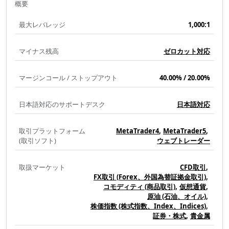
デ
概要
メ
最大レバレッジ
1,000:1
リ
ッ
マイナス残高
ゼロカット対応
ト
マージンコール / ストップアウト
40.00% / 20.00%
日本語対応のサポートデスク
日本語対応
取引プラットフォーム
MetaTrader4
MetaTrader5
(取引ソフト)
ウェブトレーダー
取扱マーケット
CFD取引
FX取引 (Forex、外国為替証拠金取引)
コモディティ (商品取引)
仮想通貨
原油 (石油、オイル)
株価指数 (株式指数、Index、Indices)
証券・株式
貴金属