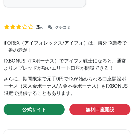
デ
メ
リ
ッ
3
クチコミ
/5
ま
ト
0
だ
iFOREX
iFOREX（アイフォレックス/アイフォ）は、海外FX業者で
評
一番の老舗！
(ア
価
が
イ
FXBONUS（FXボーナス）でアイフォ戦士になると、通常
あ
よりスプレッドが狭いエリート口座が開設できる！
フ
り
ォ
さらに、期間限定で元手0円でFXが始められる口座開設ボ
ま
ーナス（未入金ボーナス/入金不要ボーナス）もFXBONUS
レ
せ
限定で提供することもあります。
ん。
ッ
ク
公式サイト
無料口座開設
ス)
の
概