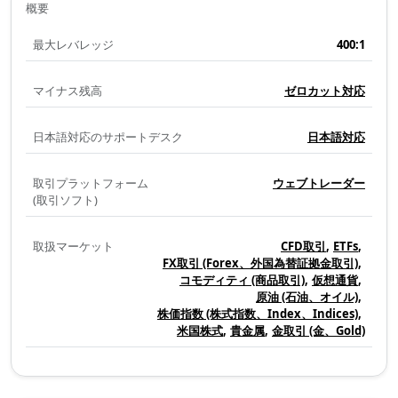
概要
要
最大レバレッジ
400:1
マイナス残高
ゼロカット対応
日本語対応のサポートデスク
日本語対応
取引プラットフォーム
ウェブトレーダー
(取引ソフト)
取扱マーケット
CFD取引
ETFs
FX取引 (Forex、外国為替証拠金取引)
コモディティ (商品取引)
仮想通貨
原油 (石油、オイル)
株価指数 (株式指数、Index、Indices)
米国株式
貴金属
金取引 (金、Gold)