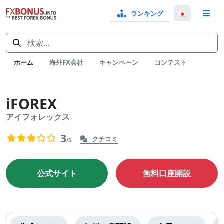
ランキング
言
語
検
選
索:
択
ホーム
海外FX会社
キャンペーン
コンテスト
iFOREX
アイフォレックス
クチコミ
0
3
クチコミ
/5
まだ評価がありません。
公式サイト
無料口座開設
iFOREX