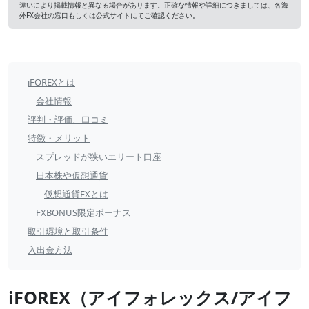
違いにより掲載情報と異なる場合があります。正確な情報や詳細につきましては、各海
外FX会社の窓口もしくは公式サイトにてご確認ください。
iFOREX
iFOREXとは
目
会社情報
次
評判・評価、口コミ
特徴・メリット
スプレッドが狭いエリート口座
日本株や仮想通貨
仮想通貨FXとは
FXBONUS限定ボーナス
取引環境と取引条件
入出金方法
iFOREX（アイフォレックス/アイフ