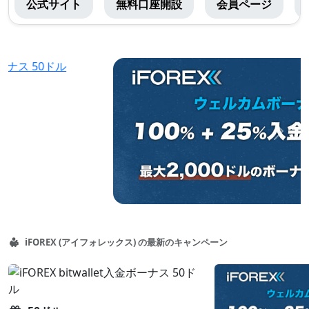
公式サイト
無料口座開設
会員ページ
(ア
イ
フ
お
ォ
ス
レ
ス
ッ
メ
前
次
ク
の
へ
へ
ス)
コ
メ
ン
ニ
テ
ュ
ン
ー
iFOREX (アイフォレックス)
の最新のキャンペーン
ツ