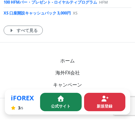
100 HFMバー・プレゼント - ロイヤルティプログラム
HFM
XS 口座開設キャッシュバック 3,000円
XS
すべて見る
ホーム
海外FX会社
キャンペーン
iFOREX
公式サイト
新規登録
0
SNS
3
ま
/5
Twitter
だ
評
価
2016 - 2026 ©
FXBonus
.
が