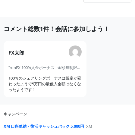
語
ー
選
ジ
択
ナ
最
コメント総数1件！会話に参加しよう！
ビ
近
ゲ
の
ー
の
FX太郎
コ
シ
コ
メ
メ
IronFX 100%入金ボーナス - 金額無制限のシェアリングボーナス
ョ
ン
ン
ン
100％のシェアリングボーナスは規定が変
ト
ト
わったようで5万円の最低入金額はなくな
ったようです！
キャンペーン
XM 口座凍結・復活キャッシュバック 5,000円
XM