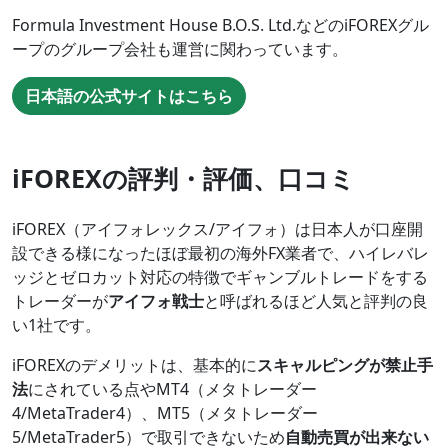
Formula Investment House B.O.S. Ltd.などのiFOREXグル
ープのグループ会社も運営に関わっています。
日本語の公式サイトはこちら
iFOREXの評判・評価、口コミ
iFOREX（アイフォレックス/アイフォ）は日本人が口座開
設できる様になったほぼ最初の海外FX業者で、ハイレバレ
ッジとゼロカット対応の特徴でギャンブルトレードをする
トレーダーが
アイフォ戦士
と呼ばれるほど人気と評判の良
い1社です。
iFOREXのデメリットは、基本的に
スキャルピングが禁止手
法
にされている点やMT4（メタトレーダー
4/MetaTrader4）、MT5（メタトレーダー
5/MetaTrader5）で取引できないため
自動売買が出来ない