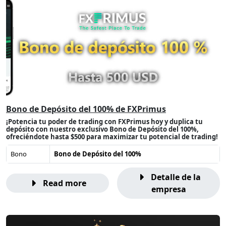
Bono de Depósito del 100% de FXPrimus
¡Potencia tu poder de trading con FXPrimus hoy y duplica tu
depósito con nuestro exclusivo Bono de Depósito del 100%,
ofreciéndote hasta $500 para maximizar tu potencial de trading!
Bono
Bono de Depósito del 100%
Detalle de la
Read more
empresa