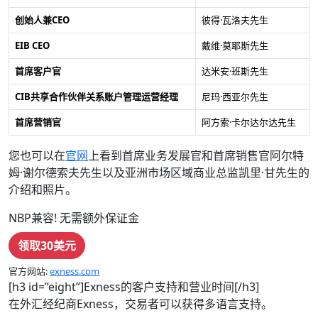
创始人兼CEO
彼得·瓦洛夫先生
EIB CEO
戴维·莫耶斯先生
首席客户官
达米安·班斯先生
CIB共享合作伙伴关系账户管理运营经理
尼玛·西亚尔先生
首席营销官
阿方索·卡尔达尔达先生
您也可以在
官网
上看到首席业务发展官和首席销售官阿尔特
姆·谢尔德索夫先生以及亚洲市场区域商业总监凯里·甘先生的
介绍和照片。
NBP兼容! 无需额外保证金
领取30美元
官方网站:
exness.com
[h3 id=”eight”]Exness的客户支持和营业时间[/h3]
在外汇经纪商Exness，交易者可以获得多语言支持。