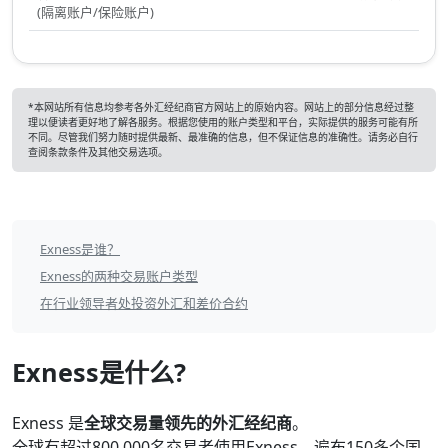
(隔离账户/保险账户)
*本网站所有信息均参考各外汇经纪商官方网站上的原始内容。网站上的部分信息经过整
理以便读者更好地了解各服务。根据您使用的账户类型和平台，实际提供的服务可能有所
不同。尽管我们努力随时提供最新、最准确的信息，但不保证信息的准确性。请务必自行
查阅条款条件及其他交易选项。
EXNESS
Exness是谁？
目
Exness的两种交易账户类型
录
在行业领导者处投资外汇和差价合约
Exness是什么?
Exness 是
全球交易量领先的外汇经纪商
。
全球有超过800,000名交易者使用Exness，遍布150多个国