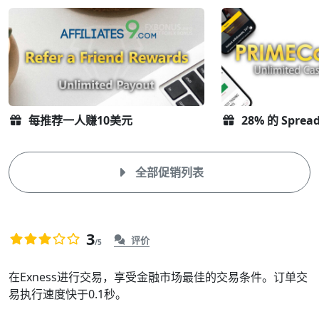
每推荐一人赚10美元
28% 的 Sprea
全部促销列表
3
评价
/5
暂
0
无
EXNESS
在Exness进行交易，享受金融市场最佳的交易条件。订单交
评
易执行速度快于0.1秒。
概
分。