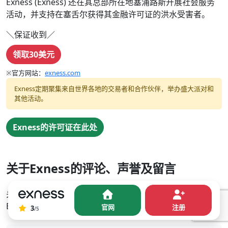
Exness (Exness) 还在其总部所在地塞浦路斯开展社会服务
活动，并支持在塞舌尔获得其金融许可证的洪水受害者。
＼保证收到／
领取30美元
※官方网站：
exness.com
Exness定期聚集来自世界各地的交易者和合作伙伴，举办盛大派对和
其他活动。
Exness的许可证在此处
关于Exness的评论、声誉及留言
关于外汇经纪商Exness (Exness) 的评论和声誉可以在
Exness的评论中阅读。
官网
注册
0
3
暂
/5
无