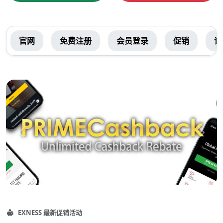
EXNESS
官网
免费注册
会员登录
促销
详
全
局
菜
推
单
荐
内
容
上
下
一
一
个
个
EXNESS
最新促销活动