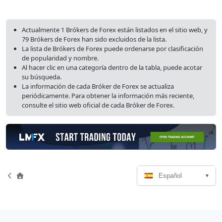
Actualmente 1 Brókers de Forex están listados en el sitio web, y
79 Brókers de Forex han sido excluidos de la lista.
La lista de Brókers de Forex puede ordenarse por clasificación
de popularidad y nombre.
Al hacer clic en una categoría dentro de la tabla, puede acotar
su búsqueda.
La información de cada Bróker de Forex se actualiza
periódicamente. Para obtener la información más reciente,
consulte el sitio web oficial de cada Bróker de Forex.
Selección
Navegación
Home
Español
de
de
idioma
página