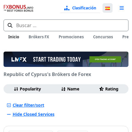
Clasificación
Selecci
n
de
Buscar:
idioma
Inicio
Brókers FX
Promociones
Concursos
Preg
Republic of Cyprus's Brókers de Forex
Browsing
Ordenar
Popularity
Name
Rating
por
Clear filter/sort
Hide Closed Services