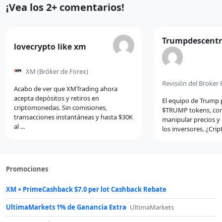
Comentarios
¡Vea los 2+ comentarios!
recientes
Comentario
Trumpdescentr
Comentario
lovecrypto like xm
de
de
XM
(Bróker de Forex)
Acabo de ver que XMTrading ahora
acepta depósitos y retiros en
El equipo de Trump 
criptomonedas. Sin comisiones,
$TRUMP tokens, con
transacciones instantáneas y hasta $30K
manipular precios y 
al ...
los inversores. ¿Crip
Promociones
XM × PrimeCashback $7.0 per lot Cashback Rebate
UltimaMarkets 1% de Ganancia Extra
UltimaMarkets