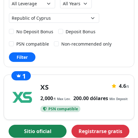
Max
Founded
Leverage
Country
No Deposit Bonus
Deposit Bonus
PSN compatible
Non-recommended only
Filter
1
28
XS
4.6
4,6
/5
valoración
2,000
200.00 dólares
:1
Max Lev.
Min Deposit
basada
PSN compatible
en
28
reseñas
Sitio oficial
Registrarse gratis