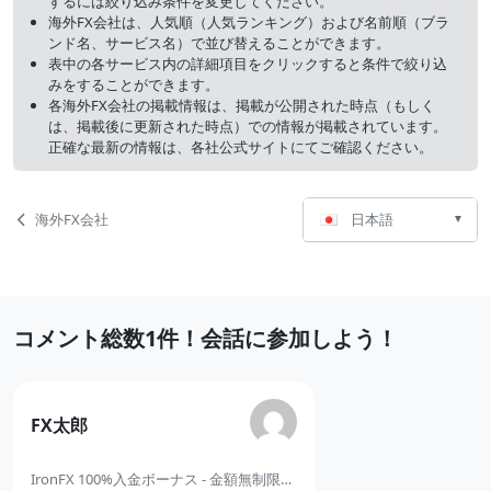
するには絞り込み条件を変更してください。
海外FX会社は、人気順（人気ランキング）および名前順（ブラ
ンド名、サービス名）で並び替えることができます。
表中の各サービス内の詳細項目をクリックすると条件で絞り込
みをすることができます。
各海外FX会社の掲載情報は、掲載が公開された時点（もしく
は、掲載後に更新された時点）での情報が掲載されています。
正確な最新の情報は、各社公式サイトにてご確認ください。
言
ペ
海外FX会社
日本語
語
ー
選
ジ
択
ナ
最
コメント総数1件！会話に参加しよう！
ビ
近
ゲ
の
ー
の
FX太郎
コ
シ
コ
メ
メ
IronFX 100%入金ボーナス - 金額無制限のシェアリングボーナス
ョ