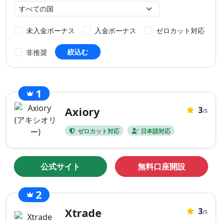
レ
年
所
バ
在
レ
国
未入金ボーナス
入金ボーナス
ゼロカット対応
ッ
ジ
絞込む
非推奨
1
0
Axiory
3
ま
/5
だ
ゼロカット対応
日本語対応
評
価
が
公式サイト
無料口座開設
あ
り
2
ま
せ
0
Xtrade
3
ま
/5
ん。