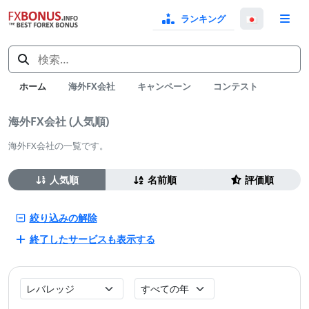
ランキング
言
語
検
選
索:
択
ホーム
海外FX会社
キャンペーン
コンテスト
海外FX会社 (人気順)
海外FX会社の一覧です。
絞
並
人気順
名前順
評価順
び
り
替
込
絞り込みの解除
え
み
終了したサービスも表示する
最
設
大
立