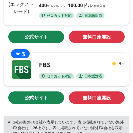
だ
400
100.00ドル
:1
レバレッジ
初回入金
評
ゼロカット対応
日本語対応
価
が
あ
公式サイト
無料口座開設
り
ま
せ
3
ん。
0
FBS
3
ま
/5
だ
ゼロカット対応
日本語対応
評
価
が
公式サイト
無料口座開設
あ
り
ま
せ
3社の海外FX会社を表示しています。表に掲載されていない海外
FX会社は、26社です。表に掲載されていない海外FX会社を表示
ん。