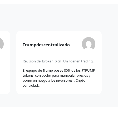
idi
Comentario
Trumpdescentralizado
de
Revisión del Broker FXGT: Un líder en trading de Forex y criptomonedas con alto apalancamiento
El equipo de Trump posee 80% de los $TRUMP
tokens, con poder para manipular precios y
poner en riesgo a los inversores. ¿Cripto
controlad...