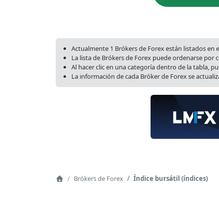
Actualmente 1 Brókers de Forex están listados en el 
La lista de Brókers de Forex puede ordenarse por c
Al hacer clic en una categoría dentro de la tabla, 
La información de cada Bróker de Forex se actualiza
Navegación
Brókers de Forex
Índice bursátil (índices)
Home
de