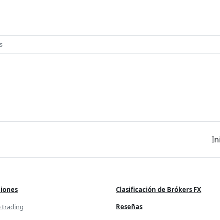
s
In
mociones
Comunicados
iones
Clasificación de Brókers FX
de
 trading
Reseñas
os
prensa