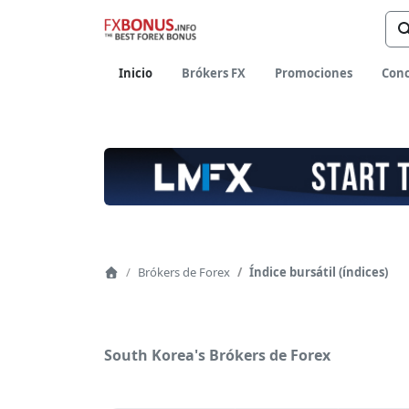
ón
Inicio
Brókers FX
Promociones
Conc
Navegación
Brókers de Forex
Índice bursátil (índices)
Home
de
página
South Korea's Brókers de Forex