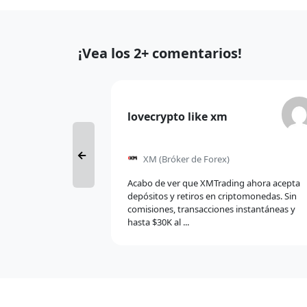
página
Comentarios
¡Vea los 2+ comentarios!
recientes
Comentario
lovecrypto like xm
de
←
XM
(Bróker de Forex)
Acabo de ver que XMTrading ahora acepta
depósitos y retiros en criptomonedas. Sin
comisiones, transacciones instantáneas y
hasta $30K al ...