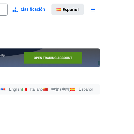
Clasificación
Español
Selección
de
idioma
ección
語
English
Italiano
中文 (中国)
Español
oma