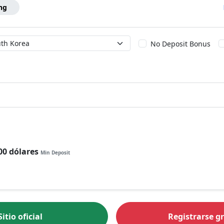
ng
try
No Deposit Bonus
00 dólares
Min Deposit
Sitio oficial
Registrarse gr