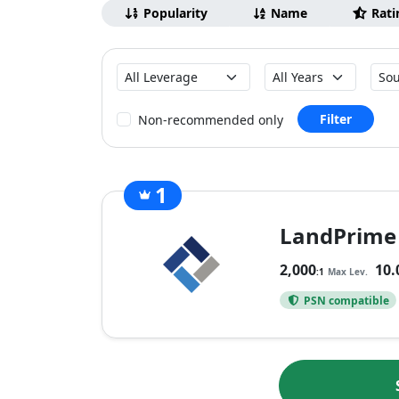
Browsing
Ordenar
Popularity
Name
Rati
por
Max
Founded
Coun
Leverage
Filter
Non-recommended only
1
LandPrime
2,000
10.
:1
Max Lev.
PSN compatible