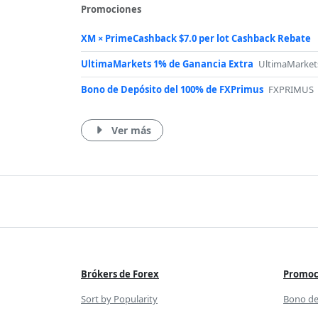
Promociones
XM × PrimeCashback $7.0 per lot Cashback Rebate
UltimaMarkets 1% de Ganancia Extra
UltimaMarket
Bono de Depósito del 100% de FXPrimus
FXPRIMUS
Ver más
Servicios
Pro
Brókers de Forex
Promoc
&
Sort by Popularity
Bono de
Bon