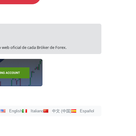
o web oficial de cada Bróker de Forex.
ección
語
English
Italiano
中文 (中国)
Español