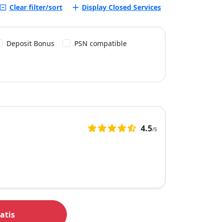
Clear filter/sort
Display Closed Services
Deposit Bonus
PSN compatible
40
4.5
/5
4,5
valoración
basada
en
40
reseñas
atis